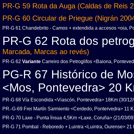
PR-G 59 Rota da Auga (Caldas de Reis 2
PR-G 60 Circular de Priegue (Nigrán 2004
PR-G 61 Chandebrito - Camos + extendida a accesos <oia, P
PR-G 62 Rota dos petrogl
Marcada, Marcas ao revés)
PR-G 62
Variante
Carreiro dos Petroglifos <Baiona, Ponteve
PG-R 67 Histórico de Mo
<Mos, Pontevedra> 20 K
PR-G 68 Vía Escondida <Viascón, Pontevedra> 18Km (30/12/
PR.-G-69 Frei Martín Sarmiento <Cerdedo, Pontervedra> 11 K
PR-G 70 Laxe - Punta Ínsua 4,5Km <Laxe, Coruña> (21/03/09
PR-G 71 Pombal - Reboredo + Luintra <Luintra, Ourense> 21 