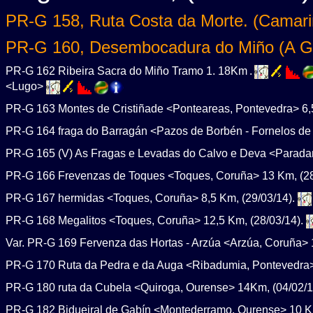
PR-G 158, Ruta Costa da Morte. (Camari
PR-G 160, Desembocadura do Miño (A G
PR-G 162 Ribeira Sacra do Miño Tramo 1. 18Km
.
<Lugo>
PR-G 163 Montes de Cristiñade <Ponteareas, Pontevedra> 6,
PR-G 164 fraga do Barragán <Pazos de Borbén - Fornelos de
PR-G 165 (V) As Fragas e Levadas do Calvo e Deva <Paradan
PR-G 166 Frevenzas de Toques <Toques, Coruña> 13 Km, (28
PR-G 167 hermidas <Toques, Coruña> 8,5 Km, (29/03/14).
PR-G 168 Megalitos <Toques, Coruña> 12,5 Km, (28/03/14).
Var. PR-G 169 Fervenza das Hortas - Arzúa <Arzúa, Coruña> 
PR-G 170 Ruta da Pedra e da Auga <Ribadumia, Pontevedra>
PR-G 180 ruta da Cubela <Quiroga, Ourense> 14Km, (04/02/1
PR-G 182 Bidueiral de Gabín <Montederramo, Ourense> 10 K