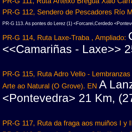
PR-G 111, Ruta Arteixo Bregua Xalo Carr
PR-G 112, Sendero de Pescadores Río M
PR-G 113. As pontes do Lerez (1) <Forcarei,Cerdedo <Pontev
PR-G 114, Ruta Laxe-Traba , Ampliado:
<<Camariñas - Laxe>> 2
PR-G 115, Ruta Adro Vello - Lembranzas 
A Lanz
Arte ao Natural (O Grove). EN
<Pontevedra> 21 Km, (27
PR-G 117, Ruta da fraga aos muiños I y I