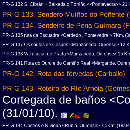
PR-G 132 S. Cibrán + Baixada o Porriño <<Pontevedra>> 21K
PR-G 133, Sendero Muíños do Poñente (
PR-G 134, Sendeiro de Pena Guímara (F
PR-G 135 ruta da Escuadra <Cerdedo , Pontevedra > 7Km, (08
PR-G 137 Os soutos de Cesuris <Manzaneda, Ourense> 12 Km
PR-G 138 Val glaciar de Prada <Manzaneda, Ourense> 15 Km,
PR-G 141 Ruta do Ouro e do Camiño Real <Margaride, Ouren
PR-G 142, Rota das férvedas (Carballo)
PR-G 143, Roteiro do Río Arnoia (Gomes
Cortegada de baños <Co
(31/01/10).
PR-G 144 Castros e Nivieira <Rubiá, Ourense> 7,5Km, (18/04