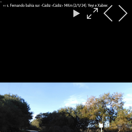
--
<< s. Fernando bahía sur -Cádiz <Cádiz> 14Km (2/1/24). Yeyi e Xabier.