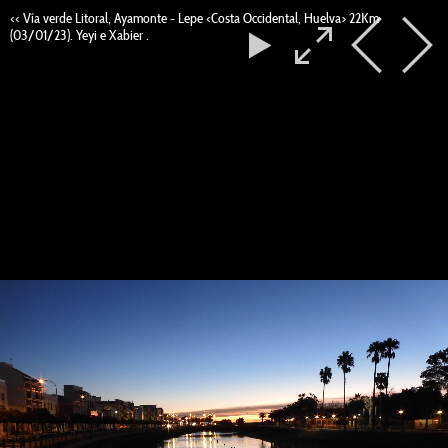
<< Vía verde Litoral, Ayamonte - Lepe <Costa Occidental, Huelva> 22Km
(03/01/23). Yeyi e Xabier .