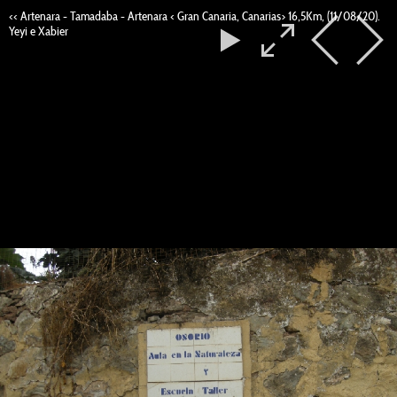
<< Artenara - Tamadaba - Artenara < Gran Canaria, Canarias> 16,5Km, (11/08/20).
Yeyi e Xabier