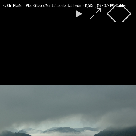
<< Cir. Riaño - Pico Gilbo <Montaña oriental, León > 11,5Km, (16/07/19). Xabier.