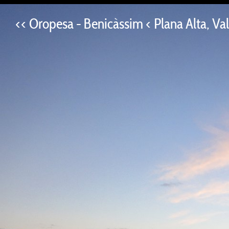
<< Oropesa - Benicàssim < Plana Alta, Va