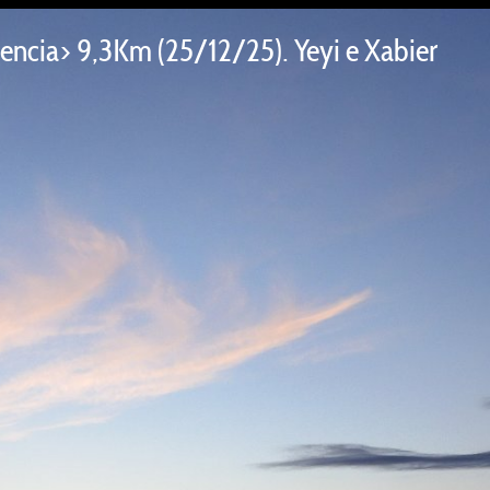
lencia> 9,3Km (25/12/25). Yeyi e Xabier