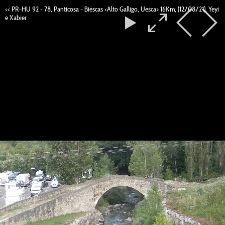
<< PR-HU 92 - 78, Panticosa - Biescas <Alto Galligo, Uesca> 16Km, (12/08/21). Yeyi
e Xabier