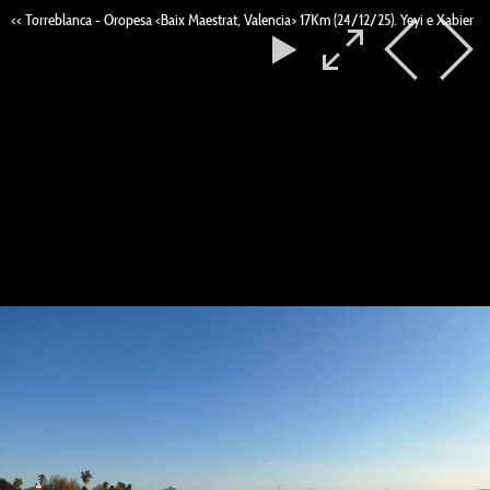
<< Torreblanca - Oropesa <Baix Maestrat, Valencia> 17Km (24/12/25). Yeyi e Xabier