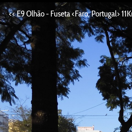
<< E9 Olhão - Fuseta <Faro, Portugal> 11K