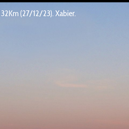
> 32Km (27/12/23). Xabier.