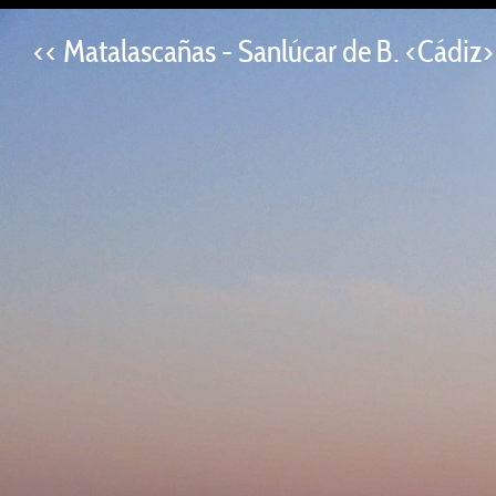
--
<< Matalascañas - Sanlúcar de B. <Cádiz