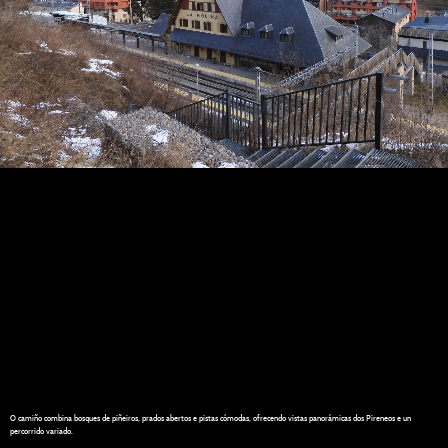
O camiño combina bosques de piñeiros, prados abertos e pistas cómodas, ofrecendo vistas panorámicas dos Pireneos e un
percorrido variado.