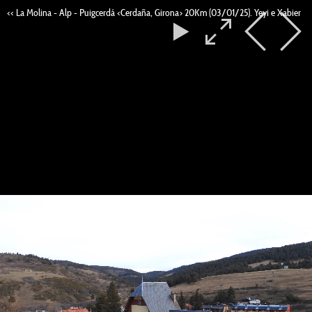
<< La Molina - Alp - Puigcerdá <Cerdaña, Girona> 20Km (03/01/25). Yeyi e Xabier