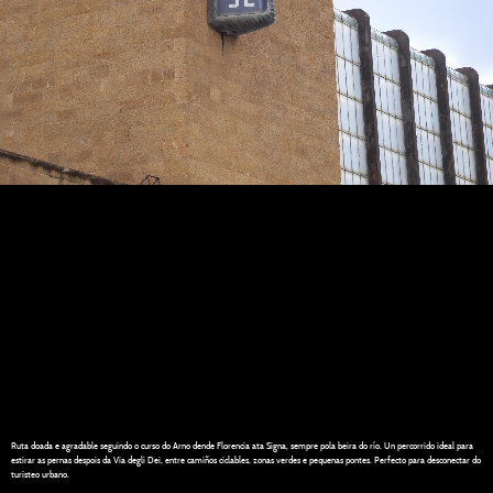
Ruta doada e agradable seguindo o curso do Arno dende Florencia ata Signa, sempre pola beira do río. Un percorrido ideal para
estirar as pernas despois da Via degli Dei, entre camiños ciclables, zonas verdes e pequenas pontes. Perfecto para desconectar do
turisteo urbano.