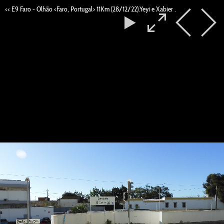
<< E9 Faro - Olhão <Faro, Portugal> 11Km (28/12/22).Yeyi e Xabier .