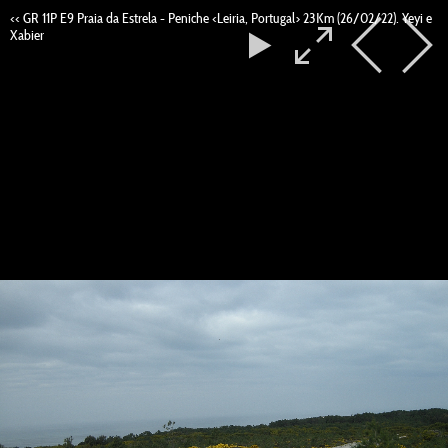
<< GR 11P E9 Praia da Estrela - Peniche <Leiria, Portugal> 23Km (26/02/22). Yeyi e
Xabier