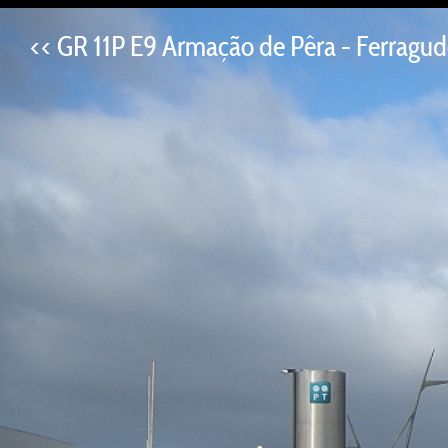
<< GR 11P E9 Armação de Pêra - Ferragud