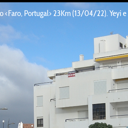
o <Faro, Portugal> 23Km (13/04/22). Yeyi e