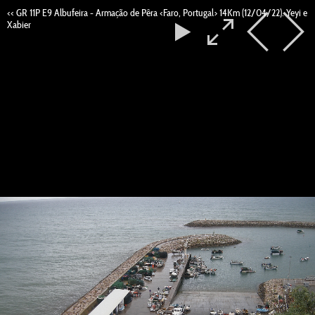
<< GR 11P E9 Albufeira - Armação de Pêra <Faro, Portugal> 14Km (12/04/22). Yeyi e
Xabier