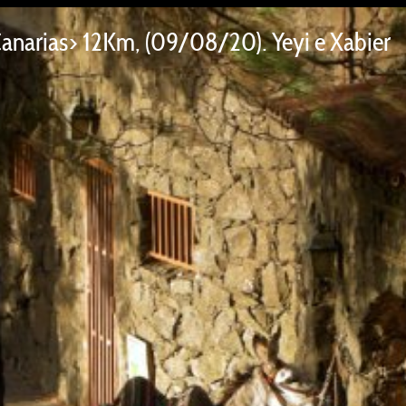
 Canarias> 12Km, (09/08/20). Yeyi e Xabier