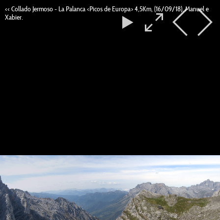
<< Collado Jermoso - La Palanca <Picos de Europa> 4,5Km, (16/09/18). Manuel e
Xabier.