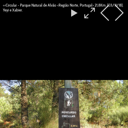
<<Circular - Parque Natural de Alvão <Região Norte, Portugal> 21,8Km. (03/11/18).
Yeyi e Xabier.