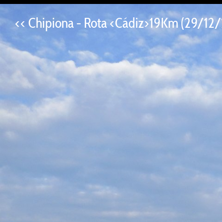
--
<< Chipiona - Rota <Cádiz>19Km (29/12/23