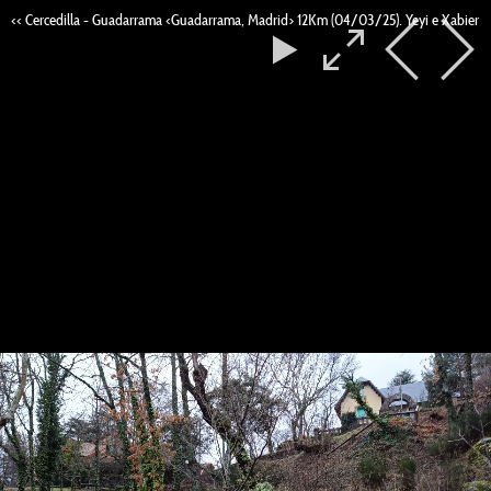
<< Cercedilla - Guadarrama <Guadarrama, Madrid> 12Km (04/03/25). Yeyi e Xabier