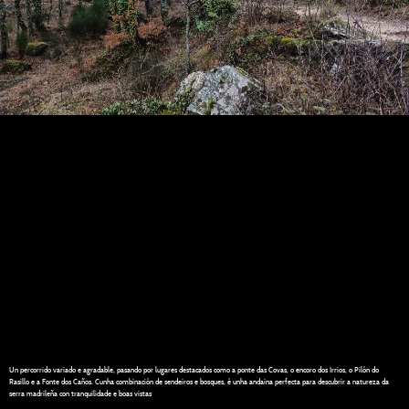
Un percorrido variado e agradable, pasando por lugares destacados como a ponte das Covas, o encoro dos Irrios, o Pilón do
Rasillo e a Fonte dos Caños. Cunha combinación de sendeiros e bosques, é unha andaina perfecta para descubrir a natureza da
serra madrileña con tranquilidade e boas vistas