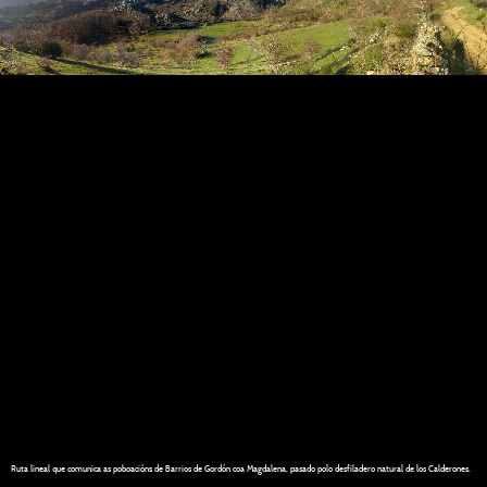
Ruta lineal que comunica as poboacións de Barrios de Gordón coa Magdalena, pasado polo desfiladero natural de los Calderones.