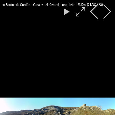
<< Barrios de Gordón - Canales <M. Central, Luna, León> 23Km, (24/02/20).